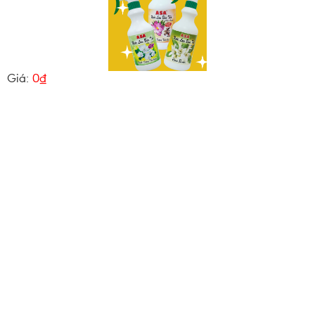
Giá:
0₫