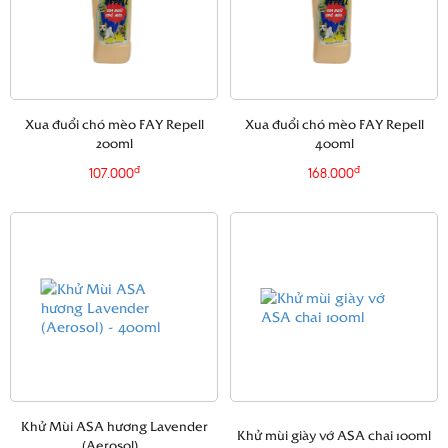
Xua đuổi chó mèo FAY Repell
Xua đuổi chó mèo FAY Repell
200ml
400ml
đ
đ
107.000
168.000
Khử Mùi ASA hương Lavender
Khử mùi giày vớ ASA chai 100ml
(Aerosol)...