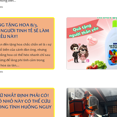
không biết...
êm
NG TẶNG HOA 8/3,
NGƯỜI TINH TẾ SẼ LÀM
IỀU NÀY!
n đến tặng hoa chắc chắn sẽ là 1 sự
ổ biến của cánh đàn ông, nhưng
 rằng hoa có thể héo nhanh chỉ sau
ừng để lãng phí tình cảm trong
hoa úa tàn,...
êm
Ữ NHẤT ĐỊNH PHẢI CÓ!
 NHỎ NÀY CÓ THỂ CỨU
ONG TÌNH HUỐNG NGUY