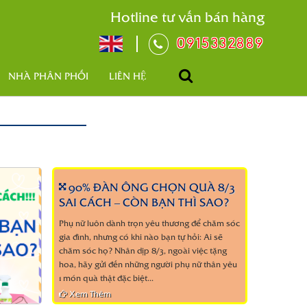
Hotline tư vấn bán hàng
0915332889
NHÀ PHÂN PHỐI
LIÊN HỆ
90% ĐÀN ÔNG CHỌN QUÀ 8/3
SAI CÁCH – CÒN BẠN THÌ SAO?
Phụ nữ luôn dành trọn yêu thương để chăm sóc
gia đình, nhưng có khi nào bạn tự hỏi: Ai sẽ
chăm sóc họ? Nhân dịp 8/3, ngoài việc tặng
hoa, hãy gửi đến những người phụ nữ thân yêu
1 món quà thật đặc biệt...
Xem Thêm