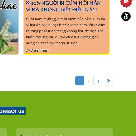
90% NGƯỜI BỊ CÚM HỐI HẬN
VÌ ĐÃ KHÔNG BIẾT ĐIỀU NÀY!
Cuối năm thường là thời điểm của cảm cúm do
vi khuẩn, virus, đặc biệt là virus cúm. Virus cúm
thường phát triển trong không khí, đe dọa sức
khỏe mọi người, vì vậy việc giữ không gian
sống an toàn trở thành ưu tiên...
Xem Thêm
1
2
3