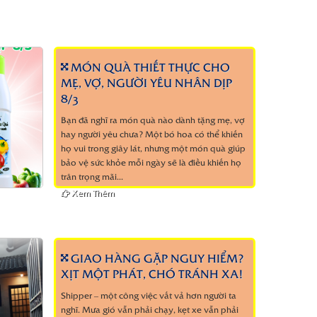
MÓN QUÀ THIẾT THỰC CHO
MẸ, VỢ, NGƯỜI YÊU NHÂN DỊP
8/3
Bạn đã nghĩ ra món quà nào dành tặng mẹ, vợ
hay người yêu chưa? Một bó hoa có thể khiến
họ vui trong giây lát, nhưng một món quà giúp
bảo vệ sức khỏe mỗi ngày sẽ là điều khiến họ
trân trọng mãi...
Xem Thêm
GIAO HÀNG GẶP NGUY HIỂM?
XỊT MỘT PHÁT, CHÓ TRÁNH XA!
Shipper – một công việc vất vả hơn người ta
nghĩ. Mưa gió vẫn phải chạy, kẹt xe vẫn phải