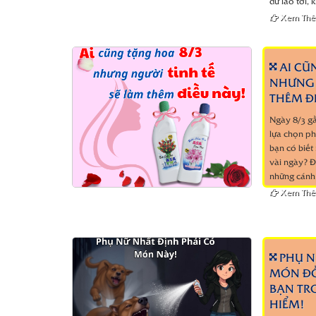
dữ lao tới, 
Xem Th
AI CŨ
NHƯNG 
THÊM Đ
Ngày 8/3 gầ
lựa chọn ph
bạn có biết
vài ngày? Đ
những cánh 
Xem Th
PHỤ N
MÓN ĐỒ
BẠN TR
HIỂM!