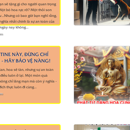
ạn sẽ tặng gì cho người quan trọng
ột bó hoa rực rỡ? Một thỏi son
v…Nhưng có bao giờ bạn nghĩ rằng,
ghĩa nhất chính là sự an toàn của
ngày nay không...
êm
TINE NÀY, ĐỪNG CHỈ
 - HÃY BẢO VỆ NÀNG!
 tan, hoa sẽ tàn, nhưng sự an toàn
 điều luôn ở lại. Một món quà
hông chỉ lãng mạn mà còn ý nghĩa -
đích thực luôn đi cùng...
êm