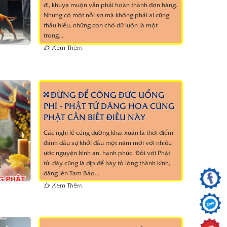
đi, khuya muộn vẫn phải hoàn thành đơn hàng.
Nhưng có một nỗi sợ mà không phải ai cũng
thấu hiểu, những con chó dữ luôn là một
trong...
Xem Thêm
ĐỪNG ĐỂ CÔNG ĐỨC UỔNG
PHÍ - PHẬT TỬ DÂNG HOA CÚNG
PHẬT CẦN BIẾT ĐIỀU NÀY
Các nghi lễ cúng dường khai xuân là thời điểm
đánh dấu sự khởi đầu một năm mới với nhiều
ước nguyện bình an, hạnh phúc. Đối với Phật
tử, đây cũng là dịp để bày tỏ lòng thành kính,
dâng lên Tam Bảo...
Xem Thêm