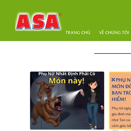
TRANG CHỦ
VỀ CHÚNG TÔI
PHỤ N
MÓN ĐỒ
BẠN TR
HIỂM!
Phụ nữ ngày
gia đình mà
như: Tan ca
cảm giác bấ