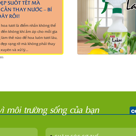
ẸP SUỐT TẾT MÀ
CẦN THAY NƯỚC – BÍ
ÂY RỒI!
c hoa tươi là điểm nhấn không thể
 đến không khí ấm áp cho mỗi gia
 làm thế nào để hoa luôn tươi lâu,
 đẹp rạng rỡ mà không phải thay
xuyên và xử lý...
êm