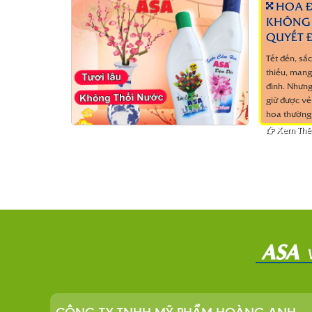
HOA Đ
KHÔNG 
QUYẾT Đ
Tết đến, sắ
thiếu, mang
đình. Nhưng
giữ được vẻ
hoa thường 
Xem Th