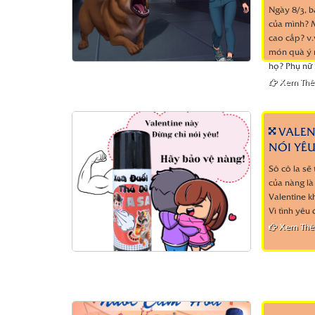
Ngày 8/3, b
của mình? M
cao cấp? v.
món quà ý n
họ? Phụ nữ 
Xem Th
VALEN
NÓI YÊU
Sô cô la sẽ
của nàng là
Valentine k
Vì tình yêu 
Xem Th