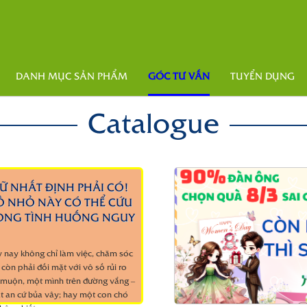
DANH MỤC SẢN PHẨM
GÓC TƯ VẤN
TUYỂN DỤNG
Catalogue
Ữ NHẤT ĐỊNH PHẢI CÓ!
 NHỎ NÀY CÓ THỂ CỨU
ONG TÌNH HUỐNG NGUY
 nay không chỉ làm việc, chăm sóc
 còn phải đối mặt với vô số rủi ro
 muộn, một mình trên đường vắng –
t an cứ bủa vây; hay một con chó