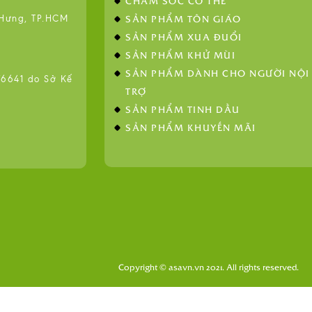
CHĂM SÓC CƠ THỂ
SẢN PHẨM TÔN GIÁO
 Hưng, TP.HCM
SẢN PHẨM XUA ĐUỔI
SẢN PHẨM KHỬ MÙI
SẢN PHẨM DÀNH CHO NGƯỜI NỘI
641 do Sở Kế
TRỢ
SẢN PHẨM TINH DẦU
SẢN PHẨM KHUYẾN MÃI
Copyright © asavn.vn 2021. All rights reserved.