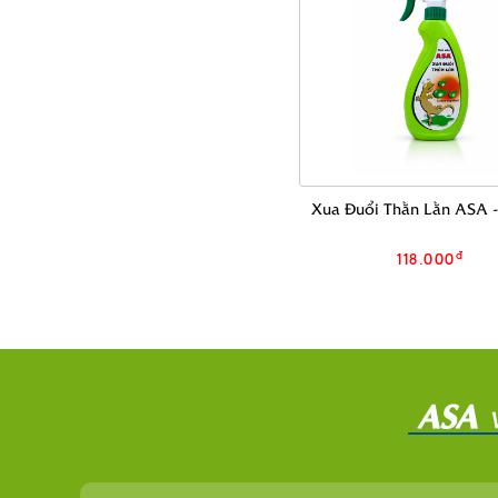
Xua Đuổi Thằn Lằn ASA 
đ
118.000