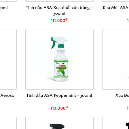
60ml
Tinh dầu ASA Xua đuổi côn trùng -
Khử Mùi ASA 
300ml
đ
111.000
 Aerosol
Tinh dầu ASA Peppermint - 300ml
Xua Đu
đ
113.000