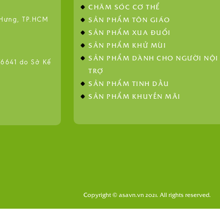
CHĂM SÓC CƠ THỂ
SẢN PHẨM TÔN GIÁO
 Hưng, TP.HCM
SẢN PHẨM XUA ĐUỔI
SẢN PHẨM KHỬ MÙI
SẢN PHẨM DÀNH CHO NGƯỜI NỘI
641 do Sở Kế
TRỢ
SẢN PHẨM TINH DẦU
SẢN PHẨM KHUYẾN MÃI
Copyright © asavn.vn 2021. All rights reserved.