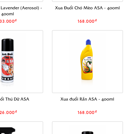
Lavender (Aerosol) -
Xua Đuổi Chó Mèo ASA - 400ml
400ml
đ
đ
133.000
168.000
ổi Thú Dữ ASA
Xua đuổi Rắn ASA - 400ml
đ
đ
126.000
168.000