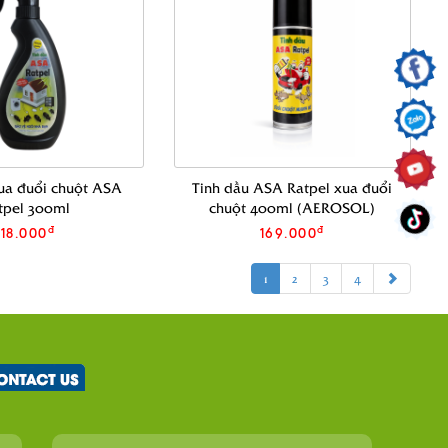
xua đuổi chuột ASA
Tinh dầu ASA Ratpel xua đuổi
tpel 300ml
chuột 400ml (AEROSOL)
đ
đ
118.000
169.000
1
2
3
4