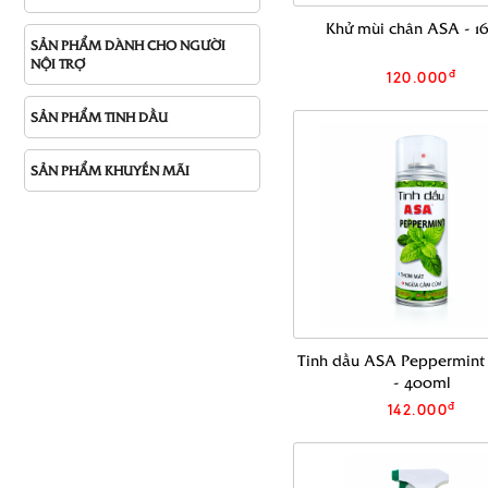
Khử mùi chân ASA - 1
SẢN PHẨM DÀNH CHO NGƯỜI
NỘI TRỢ
đ
120.000
SẢN PHẨM TINH DẦU
SẢN PHẨM KHUYẾN MÃI
Tinh dầu ASA Peppermint
- 400ml
đ
142.000