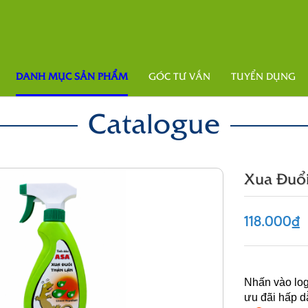
DANH MỤC SẢN PHẨM
GÓC TƯ VẤN
TUYỂN DỤNG
Catalogue
Xua Đuổi
118.000₫
Nhấn vào log
ưu đãi hấp d