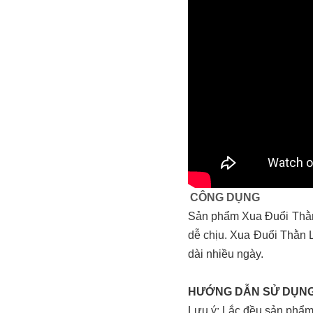
CÔNG DỤNG
Sản phẩm Xua Đuổi Thằn L
dễ chịu. Xua Đuổi Thằn 
dài nhiều ngày.
HƯỚNG DẪN SỬ DỤN
Lưu ý: Lắc đều sản phẩm