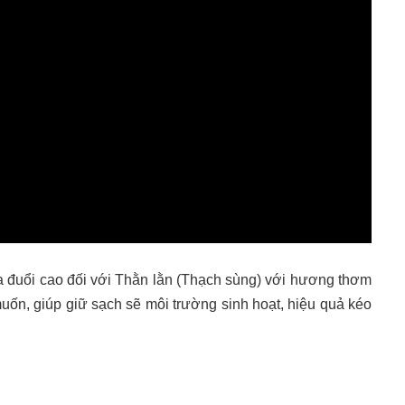
a đuổi cao đối với Thằn lằn (Thạch sùng) với hương thơm
ốn, giúp giữ sạch sẽ môi trường sinh hoạt, hiệu quả kéo