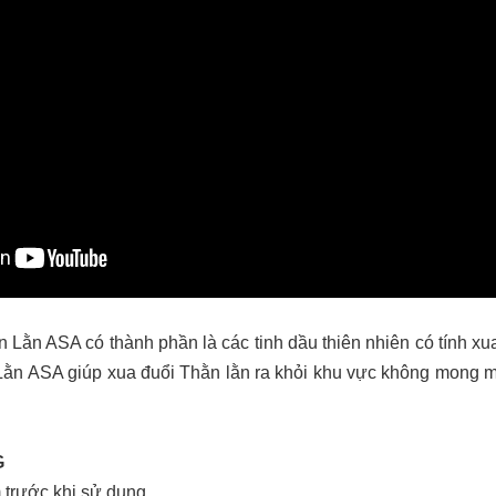
ằn ASA có thành phần là các tinh dầu thiên nhiên có tính xu
Lằn ASA giúp xua đuổi Thằn lằn ra khỏi khu vực không mong mu
G
 trước khi sử dụng.