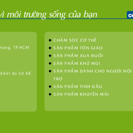
CHĂM SÓC CƠ THỂ
SẢN PHẨM TÔN GIÁO
 Hưng, TP.HCM
SẢN PHẨM XUA ĐUỔI
SẢN PHẨM KHỬ MÙI
SẢN PHẨM DÀNH CHO NGƯỜI NỘI
641 do Sở Kế
TRỢ
SẢN PHẨM TINH DẦU
SẢN PHẨM KHUYẾN MÃI