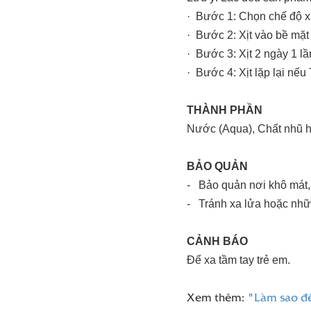
· Bước 1: Chọn chế độ xị
· Bước 2: Xịt vào bề mặt
· Bước 3: Xịt 2 ngày 1 lầ
· Bước 4: Xịt lặp lại nếu 
THÀNH PHẦN
Nước (Aqua), Chất nhũ hó
BẢO QUẢN
- Bảo quản nơi khô mát, 
- Tránh xa lửa hoặc nhữn
CẢNH BÁO
Để xa tầm tay trẻ em.
Xem thêm:
"Làm sao để 