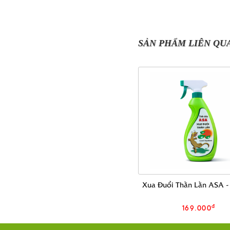
SẢN PHẨM LIÊN QU
Xua Đuổi Thằn Lằn ASA -
đ
169.000