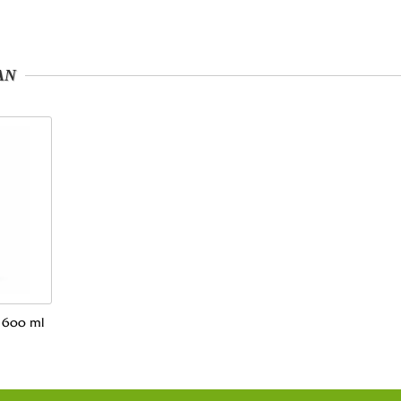
AN
 600 ml