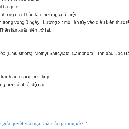
t tia gom.
 những nơi Thằn lằn thường xuất hiện.
n trong vòng 8 ngày . Lượng xịt mỗi lần tùy vào điều kiện thực tế
Thằn lằn xuất hiện trở lại.
a (Emulsifiers), Methyl Salicylate, Camphora, Tinh dầu Bạc Hà (
tránh ánh sáng trực tiếp.
g nơi có nhiệt độ cao.
giải quyết vấn nạn thằn lằn phóng uế?."