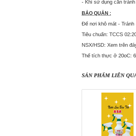
- Khi sử dụng cần tránh
BẢO QUẢN :
Để nơi khô mát - Tránh 
Tiêu chuẩn: TCCS 02:
NSX/HSD: Xem trên đáy
Thể tích thực ở 20oC: 
SẢN PHẨM LIÊN QU