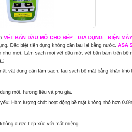
nh
VẾT BẨN DẦU MỠ CHO BẾP - GIA DỤNG - ĐIỆN MÁ
ụng. Đặc biệt tiện dụng không cần lau lại bằng nước.
ASA 
h như mới. Làm sạch mọi vết dầu mớ, vết bẩn bám trên bề m
 :
mặt vật dụng cần làm sạch, lau sạch bề mặt bằng khăn khô h
dung môi, hương liệu và phụ gia.
ủ yếu: Hàm lượng chất hoạt động bề mặt không nhỏ hơn 0.8
 không được tiếp xúc với mắt miệng.