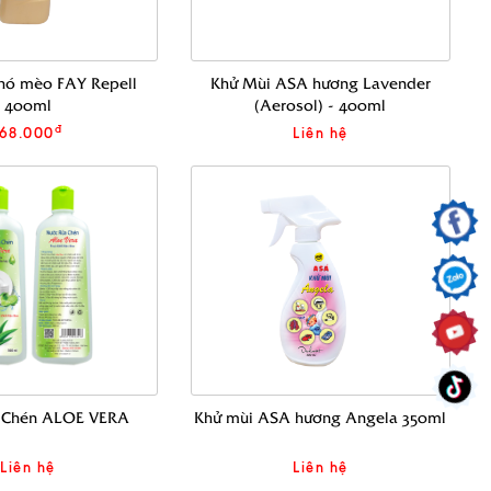
hó mèo FAY Repell
Khử Mùi ASA hương Lavender
400ml
(Aerosol) - 400ml
đ
168.000
Liên hệ
 Chén ALOE VERA
Khử mùi ASA hương Angela 350ml
Liên hệ
Liên hệ