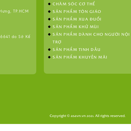
CHĂM SÓC CƠ THỂ
SẢN PHẨM TÔN GIÁO
 Hưng, TP.HCM
SẢN PHẨM XUA ĐUỔI
SẢN PHẨM KHỬ MÙI
SẢN PHẨM DÀNH CHO NGƯỜI NỘI
641 do Sở Kế
TRỢ
SẢN PHẨM TINH DẦU
SẢN PHẨM KHUYẾN MÃI
Copyright © asavn.vn 2021. All rights reserved.