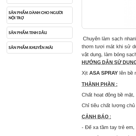
SẢN PHẨM DÀNH CHO NGƯỜI
NỘI TRỢ
SẢN PHẨM TINH DẦU
Chuyên làm sạch nha
thơm tươi mát khi sử d
SẢN PHẨM KHUYẾN MÃI
vật dụng, làm bóng sạc
HƯỚNG DẪN SỬ DỤNG
Xịt
ASA SPRAY
lên bề 
THÀNH PHẦN :
Chất hoạt động bề mặt, 
Chỉ tiêu chất lượng ch
CẢNH BÁO :
- Để xa tầm tay trẻ em,