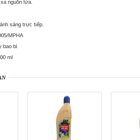
 xa nguồn lửa.
ánh sáng trực tiếp.
2005/MPHA
 bao bì
600 ml
AN