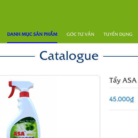
DANH MỤC SẢN PHẨM
GÓC TƯ VẤN
TUYỂN DỤNG
Catalogue
Tẩy ASA
45.000₫