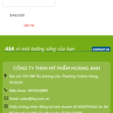
DAU GOI
Liên hệ
CÔNG TY TNHH MỸ PHẨM HOÀNG ANH
Địa chỉ: 137/58T Âu Dương Lân, Phường Chánh Hưng,
TP.HCM
Điện thoại: 0915332889
Email: sales@fay.com.vn
Giấy chứng nhận đăng ký kinh doanh số 0303776641 do Sở
Kế Hoạch và Đầu Tư cấp ngày 27/04/2005