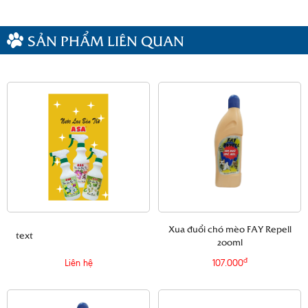
SẢN PHẨM LIÊN QUAN
Xua đuổi chó mèo FAY Repell
text
200ml
đ
Liên hệ
107.000