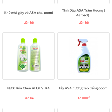
Tinh Dầu ASA Trầm Hương (
Khử mùi giày vớ ASA chai 100ml
Aerosol)...
Liên hệ
Liên hệ
Nước Rửa Chén ALOE VERA
Tẩy ASA hương Táo trắng 600ml
đ
Liên hệ
45.000