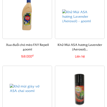
Xua đuổi chó mèo FAY Repell
Khử Mùi ASA hương Lavender
400ml
(Aerosol)...
đ
168.000
Liên hệ