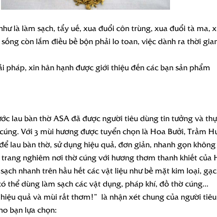
hư là làm sạch, tẩy uế, xua đuổi côn trùng, xua đuổi tà ma, 
sống còn lắm điều bề bộn phải lo toan, việc dành ra thời gia
iải pháp, xin hân hạnh được giới thiệu đến các bạn sản phẩm
ước lau bàn thờ ASA đã được người tiêu dùng tin tưởng và thự
ờ cúng. Với 3 mùi hương được tuyển chọn là Hoa Bưởi, Trầm H
lau bàn thờ, sử dụng hiệu quả, đơn giản, nhanh gọn không cầ
 trang nghiêm nơi thờ cúng với hương thơm thanh khiết của
ch nhanh trên hầu hết các vật liệu như bề mặt kim loại, gạch
 có thể dùng làm sạch các vật dụng, pháp khí, đồ thờ cúng…
iệu quả và mùi rất thơm!” là nhận xét chung của người tiêu d
ho bạn lựa chọn: