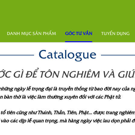
DANH MỤC SẢN PHẨM
GÓC TƯ VẤN
TUYỂN DỤNG
Catalogue
 GÌ ĐỂ TÔN NGHIÊM VÀ GIÚP
 những ngày lễ trọng đại là truyền thống từ bao đời nay của 
dọn bàn thờ là việc làm thường xuyên đối với các Phật tử.
 tổ tiên cũng như Thánh, Thần, Tiên, Phật… được trang nghiê
hỉ vào các dịp lễ quan trọng, mà hàng ngày việc lau dọn phải