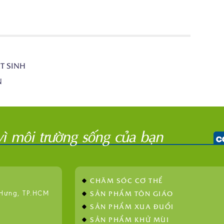
T SINH
N
CHĂM SÓC CƠ THỂ
SẢN PHẨM TÔN GIÁO
 Hưng, TP.HCM
SẢN PHẨM XUA ĐUỔI
SẢN PHẨM KHỬ MÙI