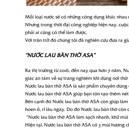
Mỗi loại nước sẽ có những công dụng khác nhau n
Nhưng trong thời đại công nghiệp hiện nay, cuộc 
phải ai cũng có thể làm được.
Với trăn trở đó chúng tôi đã nghiên cứu đưa ra g
“NƯỚC LAU BÀN THỜ ASA”
Ra thị trường từ 2016, đến nay qua hơn 7 năm, N
giác an tâm về sự trang nghiêm khi dùng nơi th
Nước lau bàn thờ ASA là sản phẩm chuyên dùng để 
Nước lau bàn thờ ASA giúp bạn tôn tạo thêm nét
Bên cạnh đó Nước lau bàn thờ ASA còn giúp làm sạ
hoen ố, rỉ lâu ngày. Do đó Nước lau bàn thờ còn
“Nước lau bàn thờ ASA làm sạch nhanh, khử mùi h
Hiện tại, Nước lau bàn thờ ASA có 3 mùi hương c