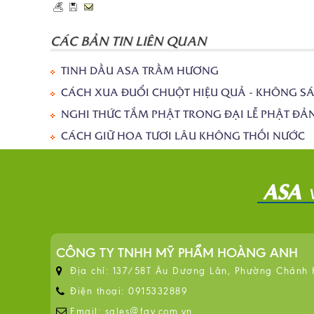
CÁC BẢN TIN LIÊN QUAN
TINH DẦU ASA TRẦM HƯƠNG
CÁCH XUA ĐUỔI CHUỘT HIỆU QUẢ - KHÔNG SÁ
NGHI THỨC TẮM PHẬT TRONG ĐẠI LỄ PHẬT ĐẢ
CÁCH GIỮ HOA TƯƠI LÂU KHÔNG THỐI NƯỚC
CÔNG TY TNHH MỸ PHẨM HOÀNG ANH
Địa chỉ: 137/58T Âu Dương Lân, Phường Chánh
Điện thoại: 0915332889
Email: sales@fay.com.vn