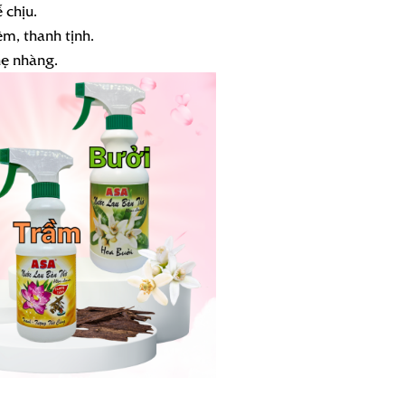
 chịu.
, thanh tịnh.
hẹ nhàng.