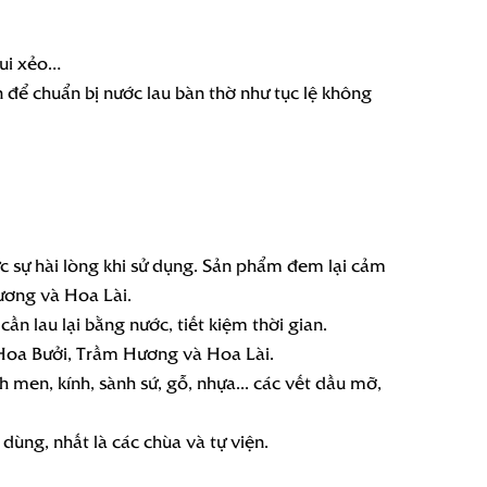
xui xẻo…
n để chuẩn bị nước lau bàn thờ như tục lệ không
c sự hài lòng khi sử dụng. Sản phẩm đem lại cảm
ương và Hoa Lài.
n lau lại bằng nước, tiết kiệm thời gian.
 Hoa Bưởi, Trầm Hương và Hoa Lài.
 men, kính, sành sứ, gỗ, nhựa... các vết dầu mỡ,
ùng, nhất là các chùa và tự viện.