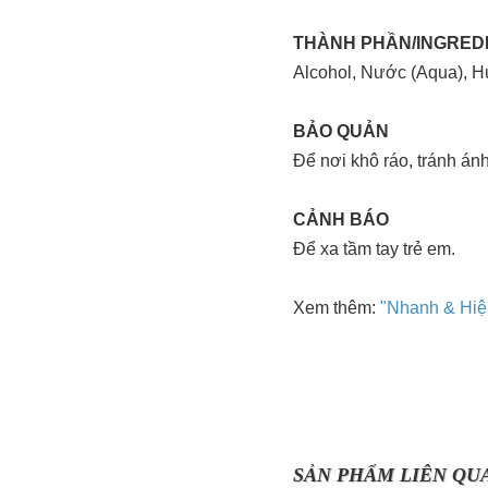
THÀNH PHẦN/INGRED
Alcohol, Nước (Aqua), Hư
BẢO QUẢN
Để nơi khô ráo, tránh ánh
CẢNH BÁO
Để xa tầm tay trẻ em.
Xem thêm:
"Nhanh & Hiệu 
SẢN PHẨM LIÊN QU