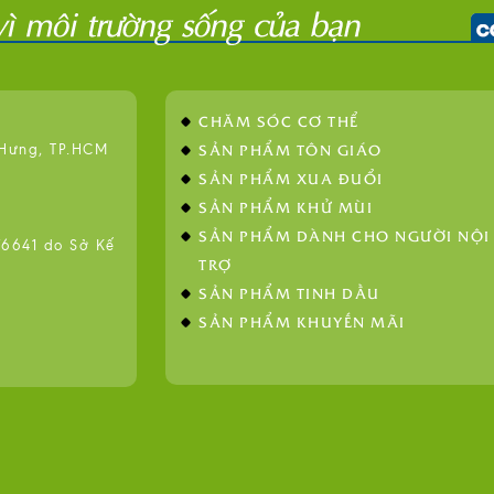
CHĂM SÓC CƠ THỂ
SẢN PHẨM TÔN GIÁO
 Hưng, TP.HCM
SẢN PHẨM XUA ĐUỔI
SẢN PHẨM KHỬ MÙI
SẢN PHẨM DÀNH CHO NGƯỜI NỘI
641 do Sở Kế
TRỢ
SẢN PHẨM TINH DẦU
SẢN PHẨM KHUYẾN MÃI