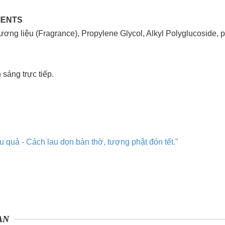
IENTS
ơng liệu (Fragrance), Propylene Glycol, Alkyl Polyglucoside, ph
 sáng trực tiếp.
quả - Cách lau dọn bàn thờ, tượng phật đón tết."
AN