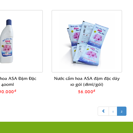
 hoa ASA Đậm Đặc
Nước cắm hoa ASA đậm đặc dây
400ml
10 gói (18ml/gói)
đ
đ
90.000
56.000
1
2