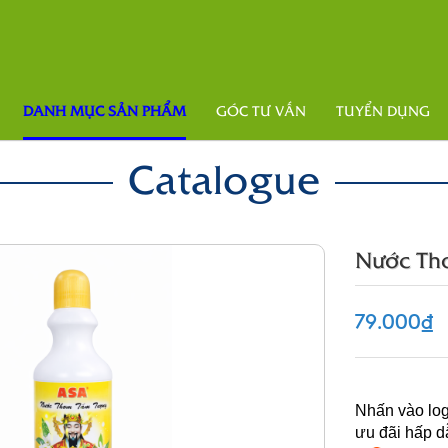
DANH MỤC SẢN PHẨM
GÓC TƯ VẤN
TUYỂN DỤNG
Catalogue
Nước Th
79.000₫
Nhấn vào log
ưu đãi hấp d