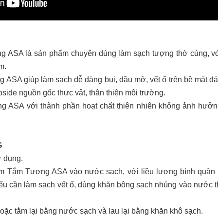
ASA là sản phẩm chuyên dùng làm sạch tượng thờ cúng, vớ
m.
A giúp làm sạch dễ dàng bụi, dầu mỡ, vết ố trên bề mặt đá, g
side nguồn gốc thực vật, thân thiện môi trường.
SA với thành phần hoạt chất thiên nhiên không ảnh hưởng đ
G
ử dụng.
m Tắm Tượng ASA vào nước sạch, với liều lượng bình quân 1
ếu cần làm sạch vết ố, dùng khăn bông sạch nhúng vào nước t
oặc tắm lại bằng nước sạch và lau lại bằng khăn khô sạch.