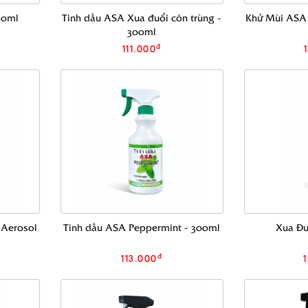
60ml
Tinh dầu ASA Xua đuổi côn trùng -
Khử Mùi ASA 
300ml
đ
111.000
 Aerosol
Tinh dầu ASA Peppermint - 300ml
Xua Đu
đ
113.000