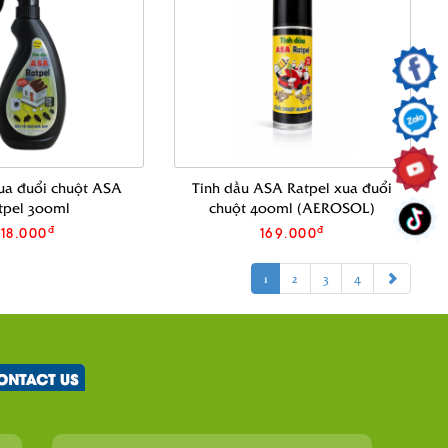
xua đuổi chuột ASA
Tinh dầu ASA Ratpel xua đuổi
tpel 300ml
chuột 400ml (AEROSOL)
đ
đ
118.000
169.000
1
2
3
4