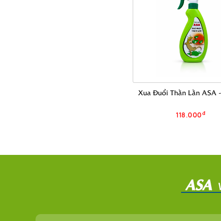
Xua Đuổi Thằn Lằn ASA 
đ
118.000