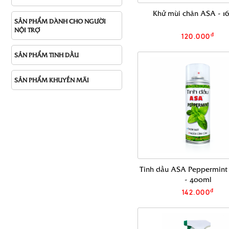
Khử mùi chân ASA - 1
SẢN PHẨM DÀNH CHO NGƯỜI
NỘI TRỢ
đ
120.000
SẢN PHẨM TINH DẦU
SẢN PHẨM KHUYẾN MÃI
Tinh dầu ASA Peppermint
- 400ml
đ
142.000