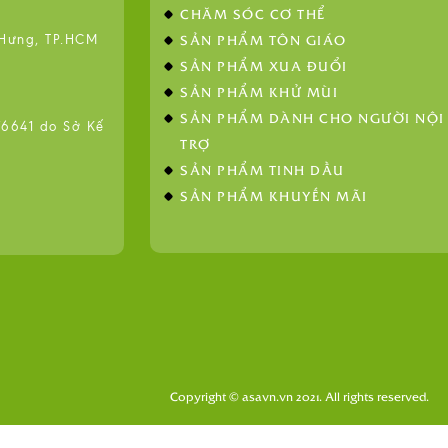
CHĂM SÓC CƠ THỂ
SẢN PHẨM TÔN GIÁO
 Hưng, TP.HCM
SẢN PHẨM XUA ĐUỔI
SẢN PHẨM KHỬ MÙI
SẢN PHẨM DÀNH CHO NGƯỜI NỘI
641 do Sở Kế
TRỢ
SẢN PHẨM TINH DẦU
SẢN PHẨM KHUYẾN MÃI
Copyright © asavn.vn 2021. All rights reserved.