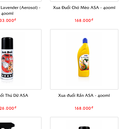
Lavender (Aerosol) -
Xua Đuổi Chó Mèo ASA - 400ml
400ml
đ
đ
133.000
168.000
ổi Thú Dữ ASA
Xua đuổi Rắn ASA - 400ml
đ
đ
126.000
168.000