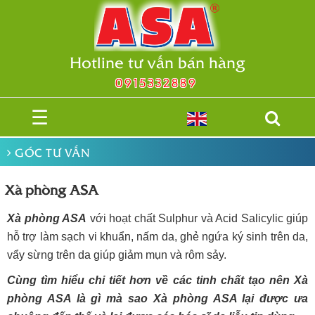
Hotline tư vấn bán hàng
0915332889
☰
GÓC TƯ VẤN
Xà phòng ASA
Xà phòng ASA
với hoạt chất Sulphur và Acid Salicylic giúp
hỗ trợ làm sạch vi khuẩn, nấm da, ghẻ ngứa ký sinh trên da,
vẩy sừng trên da giúp giảm mụn và rôm sảy.
Cùng tìm hiểu chi tiết hơn về các tinh chất tạo nên Xà
phòng ASA là gì mà sao Xà phòng ASA lại được ưa