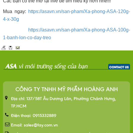
Các bạn có thể mở lại live để tìm hiểu kỹ hơn nhé!!!
Mua ngay:
https://asavn.vn/san-pham/Xa-phong-ASA-120g-
4-x-30g
https://asavn.vn/san-pham/Xa-phong-ASA-100g-
1-banh-lon-co-day-treo
CÔNG TY TNHH MỸ PHẨM HOÀNG ANH
Địa chỉ: 137/58T Âu Dương Lân, Phường Chánh Hưng,
TP.HCM
Điện thoại: 0915332889
Email: sales@fay.com.vn