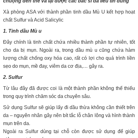
chuộng đến thế và lại được các bác sĩ da liễu tin dùng
Xà phòng ASA với thành phần tinh dầu Mù U kết hợp hoạt
chất Sulfur và Acid Salicylic
1. Tinh dầu Mù u
Đây chính là tinh chất chứa nhiều thành phần tự nhiên, tốt
cho da bị mụn. Ngoài ra, trong dầu mù u cũng chứa hàm
lượng chất chống oxy hóa cao, rất có lợi cho quá trình liền
sẹo do mụn, mề đay, viêm da cơ địa,… gây ra.
2.
Sulfur
Từ lâu đây đã được coi là một thành phần không thể thiếu
trong quy trình chăm sóc da chuyên sâu.
Sử dụng Sulfur sẽ giúp lấy đi dầu thừa không cần thiết trên
da – nguyên nhân gây nên bít tắc lỗ chân lông và hình thành
mụn trên da.
Ngoài ra Sulfur dùng tại chỗ còn được sử dụng để giúp