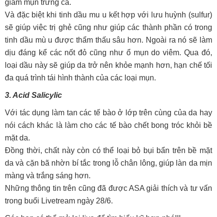
giảm mụn trứng cá.
Và đặc biệt khi tinh dầu mu u kết hợp với lưu huỳnh (sulfur)
sẽ giúp việc trị ghẻ cũng như giúp các thành phần có trong
tinh dầu mù u được thẩm thấu sâu hơn. Ngoài ra nó sẽ làm
dịu đáng kể các nốt đỏ cũng như ổ mụn do viêm. Qua đó,
loại dầu này sẽ giúp da trở nên khỏe mạnh hơn, hạn chế tối
đa quá trình tái hình thành của các loại mụn.
3. Acid Salicylic
Với tác dụng làm tan các tế bào ở lớp trên cùng của da hay
nói cách khác là làm cho các tế bào chết bong tróc khỏi bề
mặt da.
Đồng thời, chất này còn có thể loại bỏ bụi bẩn trên bề mặt
da và cặn bã nhờn bí tắc trong lỗ chân lông, giúp làn da mịn
màng và trắng sáng hơn.
Những thông tin trên cũng đã được ASA giải thích và tư vấn
trong buổi Livetream ngày 28/6.