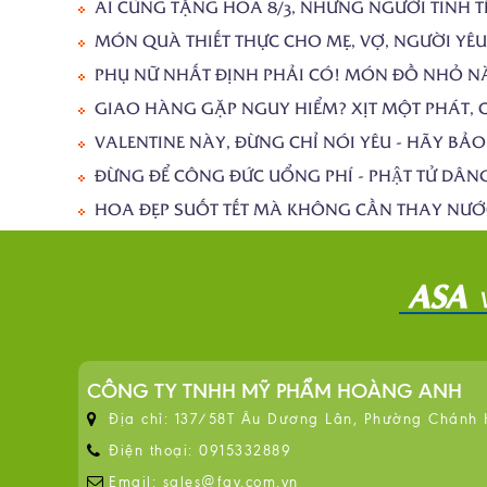
AI CŨNG TẶNG HOA 8/3, NHƯNG NGƯỜI TINH T
MÓN QUÀ THIẾT THỰC CHO MẸ, VỢ, NGƯỜI YÊU
PHỤ NỮ NHẤT ĐỊNH PHẢI CÓ! MÓN ĐỒ NHỎ N
GIAO HÀNG GẶP NGUY HIỂM? XỊT MỘT PHÁT, 
VALENTINE NÀY, ĐỪNG CHỈ NÓI YÊU - HÃY BẢO
ĐỪNG ĐỂ CÔNG ĐỨC UỔNG PHÍ - PHẬT TỬ DÂN
HOA ĐẸP SUỐT TẾT MÀ KHÔNG CẦN THAY NƯỚC 
CÔNG TY TNHH MỸ PHẨM HOÀNG ANH
Địa chỉ: 137/58T Âu Dương Lân, Phường Chánh
Điện thoại: 0915332889
Email: sales@fay.com.vn