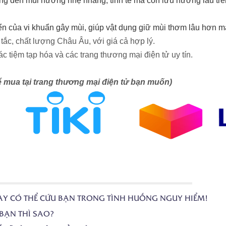
 đến mùi hương nhẹ nhàng, tinh tế mà còn lưu hương lâu trên 
ển của vi khuẩn gây mùi, giúp vật dụng giữ mùi thơm lâu hơn m
tắc, chất lượng Châu Âu, với giá cả hợp lý.
c tiệm tạp hóa và các trang thương mại điện tử uy tín.
ể mua tại trang thương mại điện tử bạn muốn)
ÀY CÓ THỂ CỨU BẠN TRONG TÌNH HUỐNG NGUY HIỂM!
BẠN THÌ SAO?