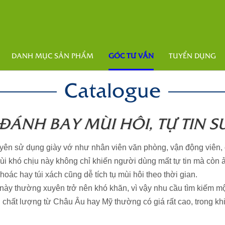
DANH MỤC SẢN PHẨM
GÓC TƯ VẤN
TUYỂN DỤNG
Catalogue
ĐÁNH BAY MÙI HÔI, TỰ TIN S
ên sử dụng giày vớ như nhân viên văn phòng, vận động viên, c
 Mùi khó chịu này không chỉ khiến người dùng mất tự tin mà cò
oác hay túi xách cũng dễ tích tụ mùi hôi theo thời gian.
 này thường xuyên trở nên khó khăn, vì vậy nhu cầu tìm kiếm mộ
 chất lượng từ Châu Âu hay Mỹ thường có giá rất cao, trong khi