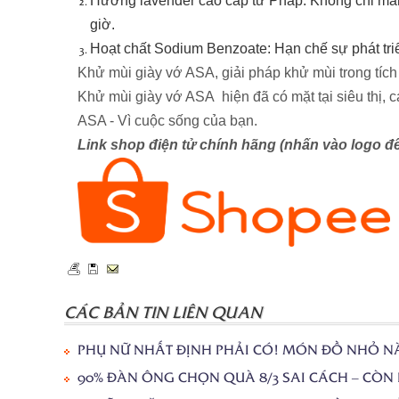
Hương lavender cao cấp từ Pháp: Không chỉ mang
giờ.
Hoạt chất Sodium Benzoate: Hạn chế sự phát tri
Khử mùi giày vớ ASA, giải pháp khử mùi trong tích 
Khử mùi giày vớ ASA hiện đã có mặt tại siêu thị, cá
ASA - Vì cuộc sống của bạn.
Link shop điện tử chính hãng (nhấn vào logo đ
CÁC BẢN TIN LIÊN QUAN
PHỤ NỮ NHẤT ĐỊNH PHẢI CÓ! MÓN ĐỒ NHỎ N
90% ĐÀN ÔNG CHỌN QUÀ 8/3 SAI CÁCH – CÒN 