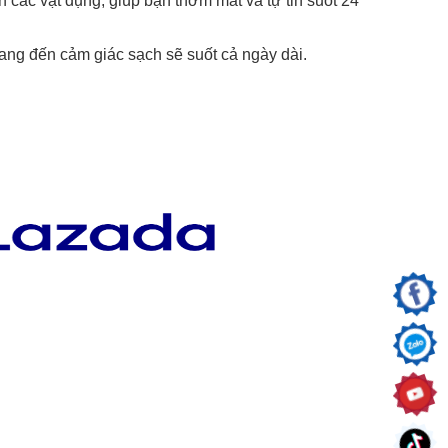
các vật dụng, giúp bạn thơm mát và tự tin suốt 24
ang đến cảm giác sạch sẽ suốt cả ngày dài.