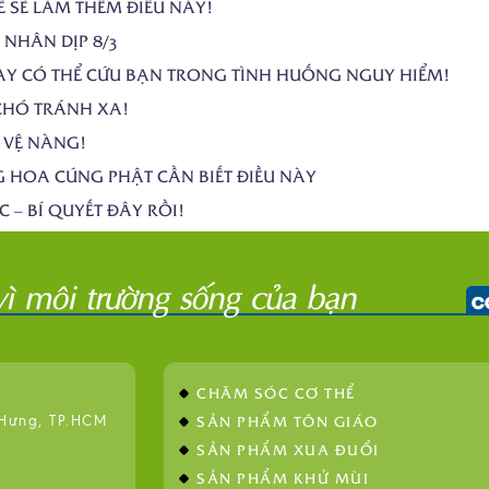
Ế SẼ LÀM THÊM ĐIỀU NÀY!
 NHÂN DỊP 8/3
ÀY CÓ THỂ CỨU BẠN TRONG TÌNH HUỐNG NGUY HIỂM!
CHÓ TRÁNH XA!
 VỆ NÀNG!
G HOA CÚNG PHẬT CẦN BIẾT ĐIỀU NÀY
– BÍ QUYẾT ĐÂY RỒI!
CHĂM SÓC CƠ THỂ
SẢN PHẨM TÔN GIÁO
 Hưng, TP.HCM
SẢN PHẨM XUA ĐUỔI
SẢN PHẨM KHỬ MÙI