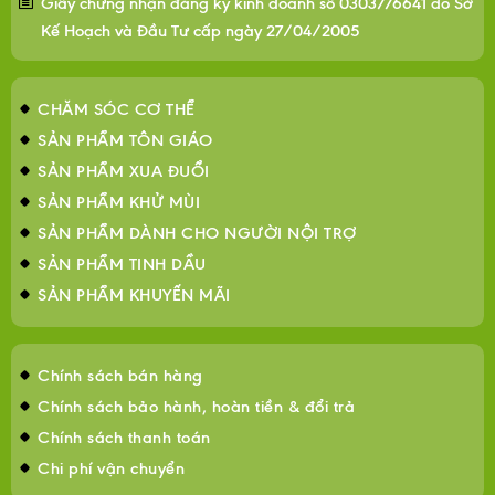
Giấy chứng nhận đăng ký kinh doanh số 0303776641 do Sở
Kế Hoạch và Đầu Tư cấp ngày 27/04/2005
CHĂM SÓC CƠ THỂ
SẢN PHẨM TÔN GIÁO
SẢN PHẨM XUA ĐUỔI
SẢN PHẨM KHỬ MÙI
SẢN PHẨM DÀNH CHO NGƯỜI NỘI TRỢ
SẢN PHẨM TINH DẦU
SẢN PHẨM KHUYẾN MÃI
Chính sách bán hàng
Chính sách bảo hành, hoàn tiền & đổi trả
Chính sách thanh toán
Chi phí vận chuyển