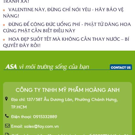
TRÁNH XA!
VALENTINE NÀY, ĐỪNG CHỈ NÓI YÊU - HÃY BẢO VỆ
NÀNG!
ĐỪNG ĐỂ CÔNG ĐỨC UỔNG PHÍ - PHẬT TỬ DÂNG HOA
CÚNG PHẬT CẦN BIẾT ĐIỀU NÀY
HOA ĐẸP SUỐT TẾT MÀ KHÔNG CẦN THAY NƯỚC – BÍ
QUYẾT ĐÂY RỒI!
CÔNG TY TNHH MỸ PHẨM HOÀNG ANH
Địa chỉ: 137/58T Âu Dương Lân, Phường Chánh Hưng,
TP.HCM
Điện thoại: 0915332889
Email: sales@fay.com.vn