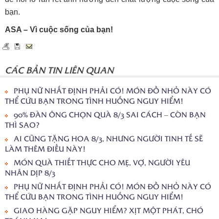
bạn.
ASA – Vì cuộc sống của bạn!
CÁC BẢN TIN LIÊN QUAN
PHỤ NỮ NHẤT ĐỊNH PHẢI CÓ! MÓN ĐỒ NHỎ NÀY CÓ
THỂ CỨU BẠN TRONG TÌNH HUỐNG NGUY HIỂM!
90% ĐÀN ÔNG CHỌN QUÀ 8/3 SAI CÁCH – CÒN BẠN
THÌ SAO?
AI CŨNG TẶNG HOA 8/3, NHƯNG NGƯỜI TINH TẾ SẼ
LÀM THÊM ĐIỀU NÀY!
MÓN QUÀ THIẾT THỰC CHO MẸ, VỢ, NGƯỜI YÊU
NHÂN DỊP 8/3
PHỤ NỮ NHẤT ĐỊNH PHẢI CÓ! MÓN ĐỒ NHỎ NÀY CÓ
THỂ CỨU BẠN TRONG TÌNH HUỐNG NGUY HIỂM!
GIAO HÀNG GẶP NGUY HIỂM? XỊT MỘT PHÁT, CHÓ